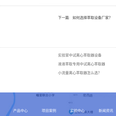
下一篇:
如何选择萃取设备厂家？
实验室中试离心萃取器设备
液液萃取专用中试离心萃取器
小流量离心萃取器怎么选？
产品中心
项目案例
实验中心
新闻资讯