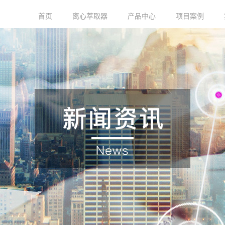
首页
离心萃取器
产品中心
项目案例