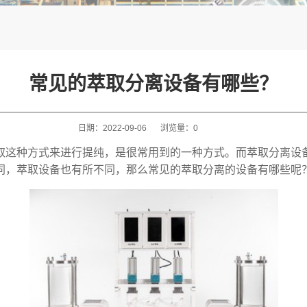
常见的萃取分离设备有哪些？
日期：
2022-09-06
浏览量：
0
取这种方式来进行提纯，是很常用到的一种方式。而
萃取分离设
同，萃取设备也有所不同，那么常见的萃取分离的设备有哪些呢