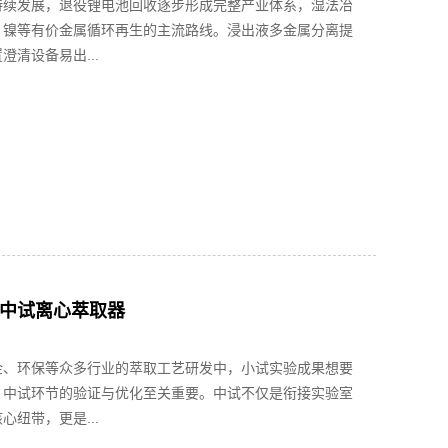
持续发展，退役锂电池回收逐步形成完整产业体系，湿法冶
、镍等有价金属循环再生的主流路线。浸出液多金属分离提
澄清设备易出...
中试离心萃取器
金、环保等众多行业的萃取工艺研发中，小试实验成果想要
，中试环节的验证与优化至关重要。中试不仅是衔接实验室
心纽带，更是...