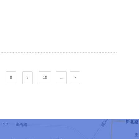
8
9
10
...
>