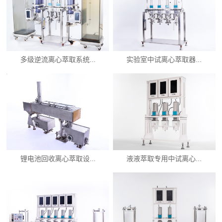
多级逆流离心萃取系统...
实验室中试离心萃取器...
锂电池回收离心萃取设...
液液萃取专用中试离心...