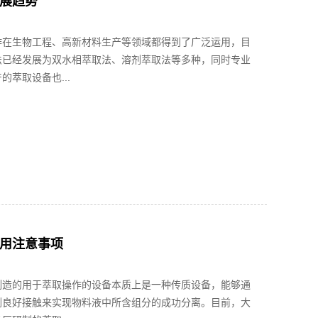
展趋势
作在生物工程、高新材料生产等领域都得到了广泛运用，目
法已经发展为双水相萃取法、溶剂萃取法等多种，同时专业
的萃取设备也...
用注意事项
制造的用于萃取操作的设备本质上是一种传质设备，能够通
剂良好接触来实现物料液中所含组分的成功分离。目前，大