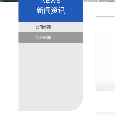
NEWS
新闻资讯
公司新闻
行业新闻