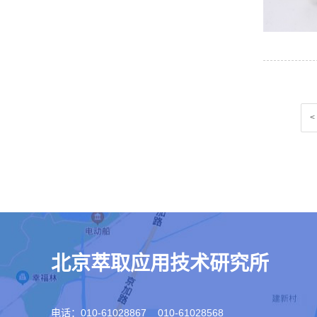
<
北京萃取应用技术研究所
电话：010-61028867 010-61028568