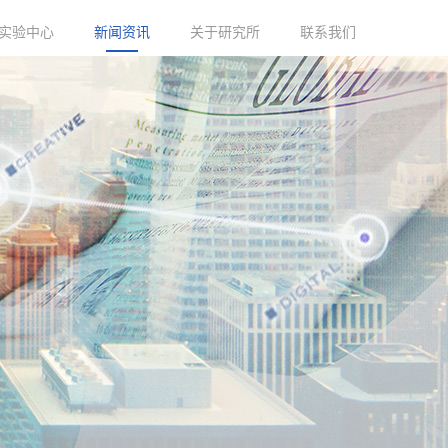
实验中心
新闻资讯
关于研究所
联系我们