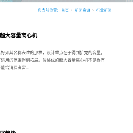
您当前位置:
首页
新闻资讯
行业新闻
超大容量离心机
恰好如其名称表述的那样，设计重点在于得到扩充的容量，
可运用的范围得到拓展。价格优的超大容量离心机不见得有
能给消费者留...