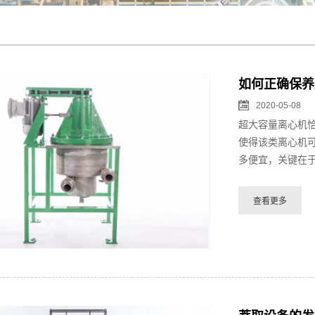
如何正确保养
2020-05-08
超大容量离心机
使得该类离心机
多便宜，关键在于