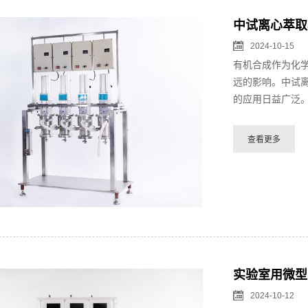
中试离心萃取
2024-10-15
有机合成作为化
远的影响。中试
的应用日益广泛。
实验室用微型
2024-10-12