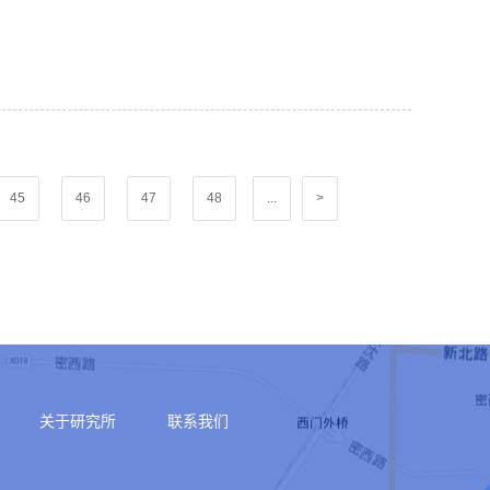
45
46
47
48
...
>
关于研究所
联系我们