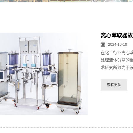
离心萃取器故
2024-10-18
在化工行业离心
处理液体分离的
术研究所致力于设