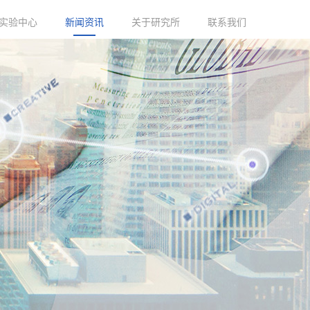
实验中心
新闻资讯
关于研究所
联系我们