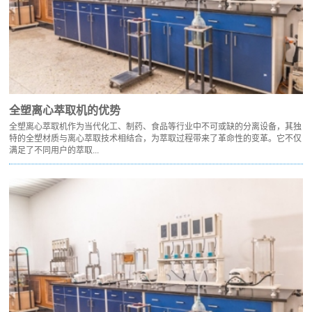
全塑离心萃取机的优势
全塑离心萃取机作为当代化工、制药、食品等行业中不可或缺的分离设备，其独
特的全塑材质与离心萃取技术相结合，为萃取过程带来了革命性的变革。它不仅
满足了不同用户的萃取...