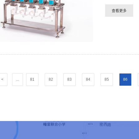
<
...
81
82
83
84
85
86