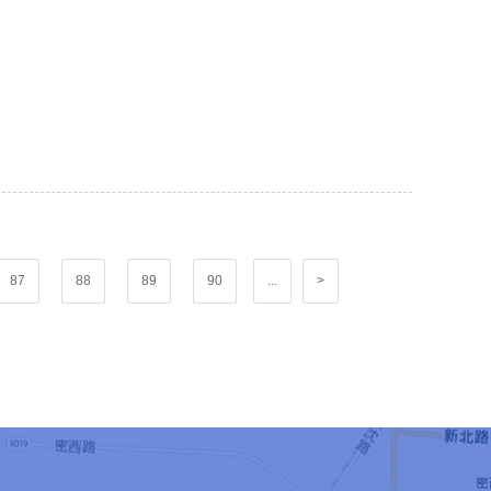
87
88
89
90
...
>