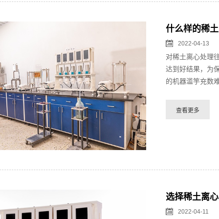
什么样的稀土
2022-04-13
对稀土离心处理
达到好结果，为
的机器滥竽充数难
选择稀土离心
2022-04-11