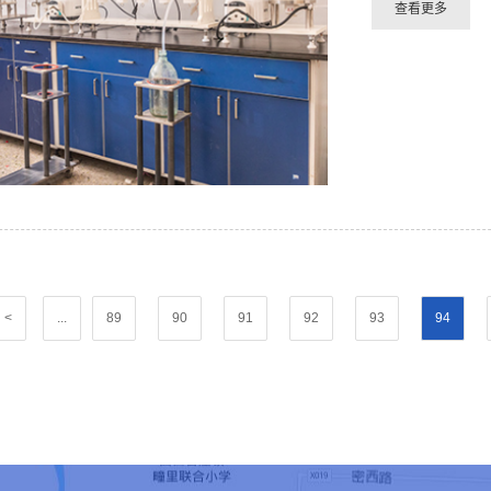
<
...
89
90
91
92
93
94