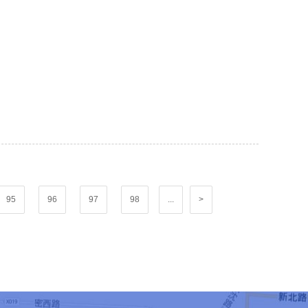
95
96
97
98
...
>