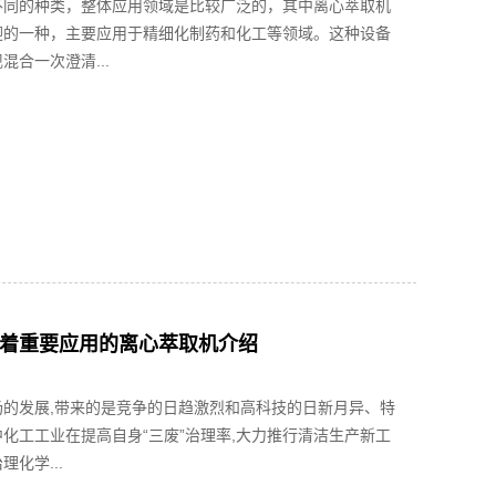
不同的种类，整体应用领域是比较广泛的，其中离心萃取机
迎的一种，主要应用于精细化制药和化工等领域。这种设备
混合一次澄清...
着重要应用的离心萃取机介绍
场的发展,带来的是竞争的日趋激烈和高科技的日新月异、特
化工工业在提高自身“三废”治理率,大力推行清洁生产新工
化学...