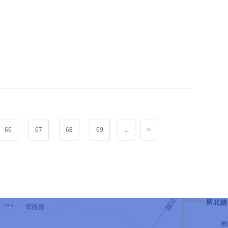
66
67
68
69
...
>