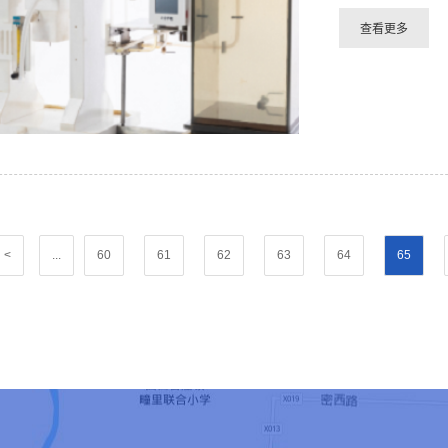
<
...
60
61
62
63
64
65