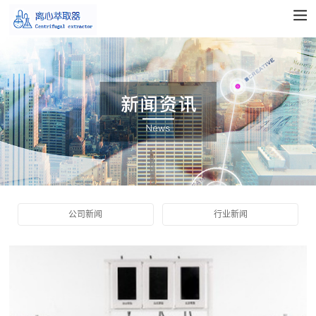
公司新闻
行业新闻