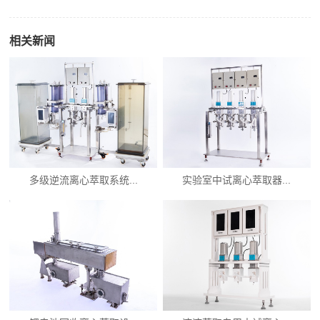
相关新闻
多级逆流离心萃取系统...
实验室中试离心萃取器...