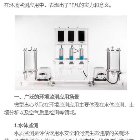
在环境监测应用中，表现出了非凡的实力和意义。
一、广泛的环境监测应用场景
微型离心萃取在环境监测应用主要体现在水体监测、土
壤分析以及空气质量检测等领域。
1.水体监测
水质监测是评估饮用水安全和河流生态健康的关键环