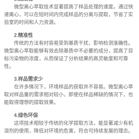
微型离心萃取技术显著提高了样品处理的速度。通过快
速离心，可以在短时间内完成样品的分离与提取，节省了实
验室的时间和人力资源。
2.精准性
传统的方法有时容易受到基质干扰，影响检测准确性。
微型离心萃取能够有效去除基质中不必要的成分，提高了目
标污染物的浓度，从而保证了分析结果的高灵敏度和可靠
性。
3.样品需求少
在许多情况下，环境样品的获取并不容易。微型离心萃
取对样品量的需求相对较小，即使在样品稀缺的情况下，也
能取得理想的提取效果。
4.绿色环保
这项技术相较于传统的化学提取方法，能显著减少有机
溶剂的使用，降低对环境的危害，符合可持续发展的理念。