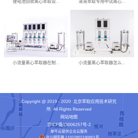
锂电池回收离心萃取设...
液液萃取专用中试离心...
小流量离心萃取器在制...
小流量离心萃取器怎么...
Copyright @ 2019 - 2020 北京萃取应用技术研究
所 All Rights Reserved
网站地图
京ICP备13006257号-2
犀牛云提供企业云服务
京公网安备 11022802190801号