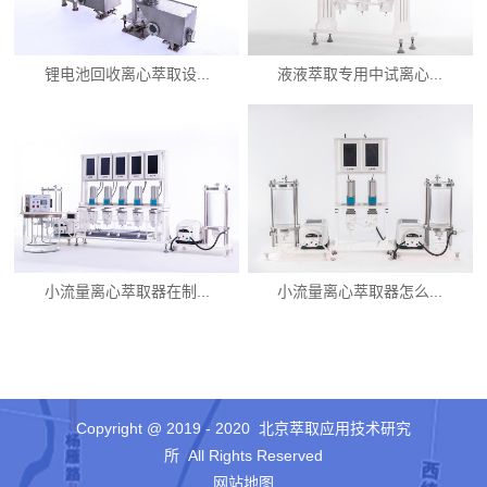
锂电池回收离心萃取设...
液液萃取专用中试离心...
小流量离心萃取器在制...
小流量离心萃取器怎么...
Copyright @ 2019 - 2020 北京萃取应用技术研究
所 All Rights Reserved
网站地图