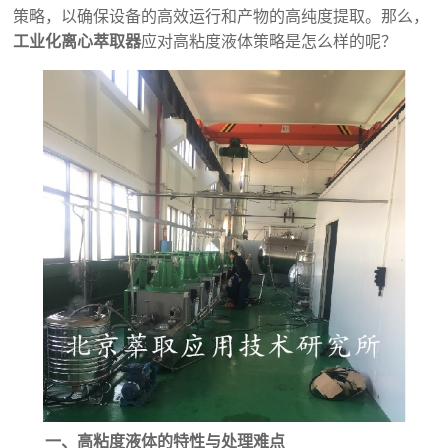
策略，以确保设备的高效运行和产物的高纯度提取。那么，
工业化离心萃取器
应对高粘度液体策略是怎么样的呢？
一、高粘度液体的特性与处理难点