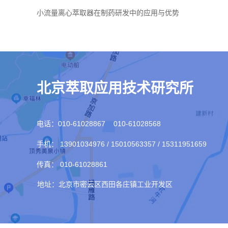
小流量离心萃取器在制药研发中的应用与优势
北京萃取应用技术研究所
电话：010-61028867 010-61028568
手机： 13901034976 / 15010563357 / 15311951659
传真： 010-61028861
地址：北京市密云区西田各庄镇工业开发区