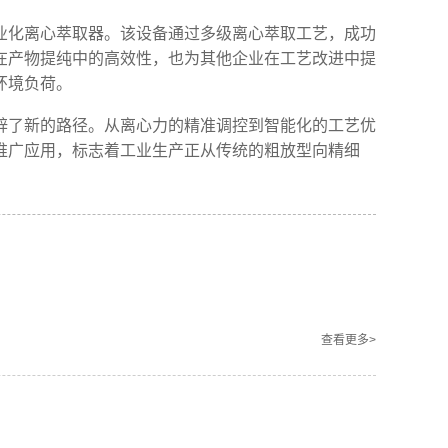
业化离心萃取器。该设备通过多级离心萃取工艺，成功
术在产物提纯中的高效性，也为其他企业在工艺改进中提
环境负荷。
辟了新的路径。从离心力的精准调控到智能化的工艺优
推广应用，标志着工业生产正从传统的粗放型向精细
查看更多>