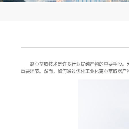
离心萃取技术是许多行业提纯产物的重要手段。
重要环节。然而，如何通过优化工业化离心萃取器产