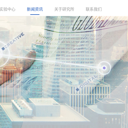
实验中心
新闻资讯
关于研究所
联系我们