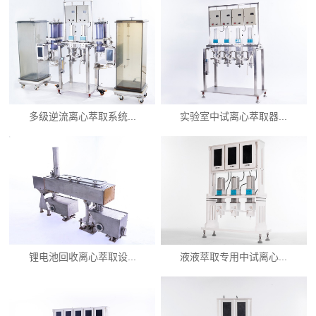
多级逆流离心萃取系统...
实验室中试离心萃取器...
锂电池回收离心萃取设...
液液萃取专用中试离心...