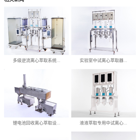
多级逆流离心萃取系统...
实验室中试离心萃取器...
锂电池回收离心萃取设...
液液萃取专用中试离心...