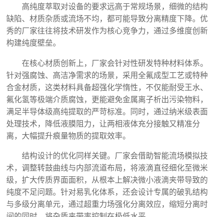
高纯度萃取对设备的要求远高于常规场景，细微的结构
缺陷、材质杂质或流场不均，都可能导致分离精度下降。优
秀的厂家往往将技术研发作为核心竞争力，通过多维度创新
构建纯度壁垒。
在核心材质创新上，厂家会针对性研发特种材料体系。
针对强腐蚀、高洁净需求的场景，采用全氟成型工艺或特种
合金材质，这类材料具备超强化学惰性，不仅能耐受王水、
氟化氢等极端介质腐蚀，更能避免金属离子析出污染物料，
满足半导体级高纯提取的严苛标准。同时，通过纳米级表面
处理技术，降低液膜阻力，让两相液体充分接触又精准分
离，大幅提升痕量物质的提取效率。
结构设计的优化同样关键。厂家会借助智能流场模拟技
术，调整转鼓曲线与内部流道布局，将液滴直径细化至微米
级，扩大传质界面面积，从根本上解决微小液滴夹带导致的
纯度不足问题。针对易乳化体系，还会设计专属的破乳结构
与多级分离单元，通过超重力场强化分离效应，缩短分离时
间的同时，将杂质夹带率控制在极低水平。