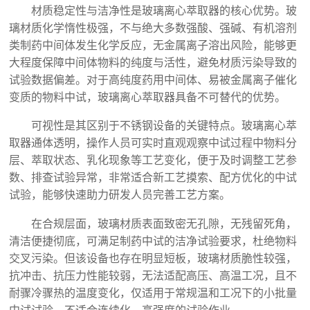
材质稳定性与洁净性是玻璃离心萃取器的核心优势。玻
璃材质化学惰性极强，不与绝大多数强酸、强碱、有机溶剂
类制药中间体发生化学反应，无金属离子溶出风险，能够更
大程度保障中间体物料的纯度与活性，避免材质污染导致的
试验数据偏差。对于高纯度药用中间体、易被金属离子催化
变质的物料中试，玻璃离心萃取器具备不可替代的优势。
可视性是其区别于不锈钢设备的关键特点。玻璃离心萃
取器通体透明，操作人员可实时直观观察中试过程中物料分
层、萃取状态、乳化现象等工艺变化，便于及时调整工艺参
数、排查试验异常，非常适合新工艺摸索、配方优化的中试
试验，能够快速助力研发人员完善工艺方案。
在合规层面，玻璃材质表面致密无孔隙，无残留死角，
清洁便捷彻底，可满足制药中试的洁净试验要求，杜绝物料
交叉污染。但该设备也存在明显短板，玻璃材质脆性较强，
抗冲击、抗压力性能较弱，无法适配高压、高温工况，且不
耐骤冷骤热的温度变化，仅适用于常规温和工况下的小批量