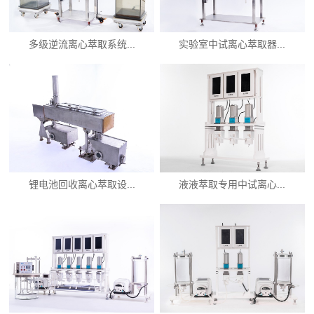
多级逆流离心萃取系统...
实验室中试离心萃取器...
锂电池回收离心萃取设...
液液萃取专用中试离心...