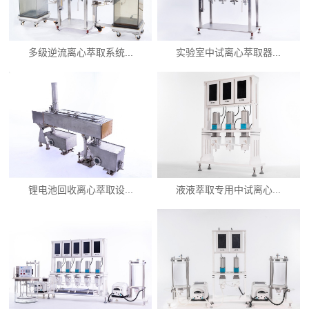
多级逆流离心萃取系统...
实验室中试离心萃取器...
锂电池回收离心萃取设...
液液萃取专用中试离心...