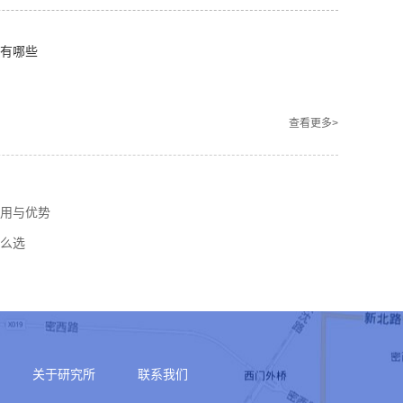
有哪些
查看更多>
用与优势
么选
关于研究所
联系我们