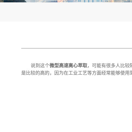
说到这个
微型高速离心萃取
，可能有很多人比较
是比较的高的，因为在工业工艺等方面经常能够使用