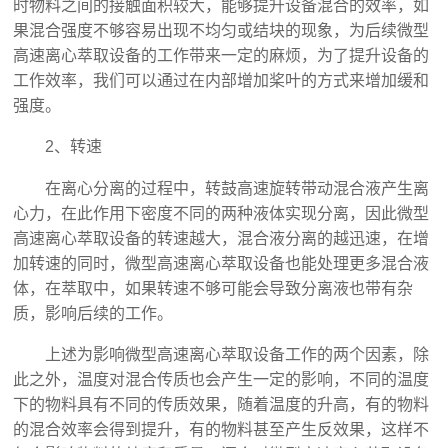
时物料之间的接触面积较大，能够提升设备混合的效率，如
果混合强度不够容易出现不均匀或结块的现象，为后续微型
高速离心萃取设备的工作带来一定的麻烦，为了提升设备的
工作效率，我们可以通过在内部增加桨叶的方式来增加缓和
强度。
2、转速
在离心分离的过程中，转鼓高速旋转带动混合液产生离
心力，在此作用下密度不同的两种液体实现分离，因此微型
高速离心萃取设备的转速越大，混合液分离的越迅速，在增
加转速的同时，微型高速离心萃取设备也能处理更多混合液
体，在萃取中，如果转速不够可能会导致分离液也带有杂
质，影响后续的工作。
上述为影响微型高速离心萃取设备工作的两个因素，除
此之外，温度对混合传质也会产生一定的影响，不同的温度
下的物料具有不同的传质效果，随着温度的升高，有的物料
的混合效率会得到提升，有的物料甚至产生反效果，这样不