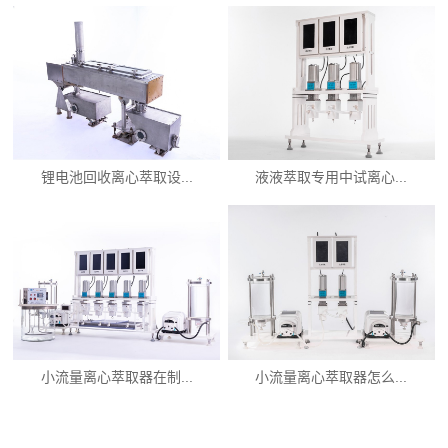
锂电池回收离心萃取设...
液液萃取专用中试离心...
小流量离心萃取器在制...
小流量离心萃取器怎么...