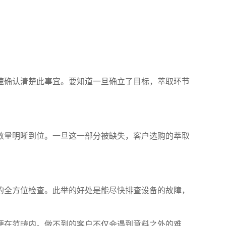
速确认清楚此事宜。要知道一旦确立了目标，萃取环节
数量明晰到位。一旦这一部分被缺失，客户选购的萃取
的全方位检查。此举的好处是能尽快排查设备的故障，
便在范畴内。做不到的客户不仅会遇到意料之外的难