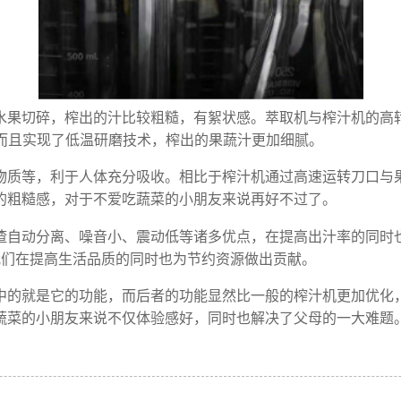
水果切碎，榨出的汁比较粗糙，有絮状感。萃取机与榨汁机的高
小，而且实现了低温研磨技术，榨出的果蔬汁更加细腻。
物质等，利于人体充分吸收。相比于榨汁机通过高速运转刀口与
的粗糙感，对于不爱吃蔬菜的小朋友来说再好不过了。
渣自动分离、噪音小、震动低等诸多优点，在提高出汁率的同时
我们在提高生活品质的同时也为节约资源做出贡献。
中的就是它的功能，而后者的功能显然比一般的榨汁机更加优化
蔬菜的小朋友来说不仅体验感好，同时也解决了父母的一大难题