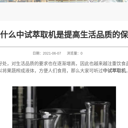
什么中试萃取机是提高生活品质的保
日期：
2021-06-07
浏览量：
0
好处，对生活品质的要求也在逐渐增高，因此也越来越注重饮食
以将果蔬榨成液体，方便人们食用，那么大家可听过
中试萃取机