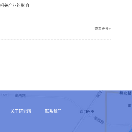
相关产业的影响
查看更多>
关于研究所
联系我们