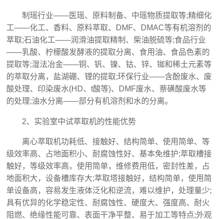
制瑶行业——医瑶、原料制备、中瑶物质提取等;精细化
工——化工、香料、原料萃取、DMF、DMAC等有机溶剂的
萃取;石油化工——润滑油提取精制、柴油脱硫等;食品行业
——乳酸、柠檬酸发酵液的提取分离、食用油、食品色素的
提取等;湿法冶金——铜、钒、镍、钴、锌、铷和稀土元素等
的萃取分离，盐湖硼、锂的提取;环保行业——含酚废水、废
酸处理、印染废水(HD、t酸等)、DMF废水、萘磺酸废水等
的处理;油水分离——部分有机溶剂和水的分离。
2、实验室中试萃取机的性能优势
离心萃取机功耗低、接触好、结构简单、使用简单、等
级效率高、占地面积小、耐腐蚀性好、基本免维护;萃取槽接
触好，等级效率高，使用简单，维修费用低，密封性差，占
地面积大，设备槽库存大;萃取塔接触好，结构简单，使用简
单设备高，容易发生液体泛化和逆流，难以维护，处理量少;
具有优异的化学稳定性、耐腐蚀性、硬度大、强度高、耐火
阻燃、绝缘性能可靠、表面干净平整、易于加工等特点;外观