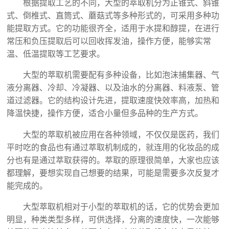
根据提取工艺的不同，大型的萃取机分为正锥式、斜锥
式、倒椎式、直筒式、蘑菇式等多种形式的，可采用多种功
能提取方式。它的功能很齐全，适用于水提和醇提，在进行
常压和负压提取后可以回收挥发油，操作方便，能够实常
温、低温提取等工艺要求。
大型的萃取机需要配有多种设备，比如泡沫捕集器、气
液分离器、冷却、冷凝器、以及油水的分离器、料液泵、管
道过滤器。它的结构设计先进，提取速度快效率高，加热和
降温快捷，操作方便，适合小量但多品种的生产方式。
大型的萃取机被应用在各种领域，不仅仅是医药，我们
平时吃的食品也有通过萃取机制成的，就连用的化妆品的成
分也有是通过萃取获得的。萃取的原理很简单，大家也应该
都理解，要想实现自己想要的结果，可能是需要多次反复才
能完成的。
大型萃取机相对于小型的萃取机的话，它的优势会更加
明显，种类类型多样，可供选择，分离的速度快，一次能够