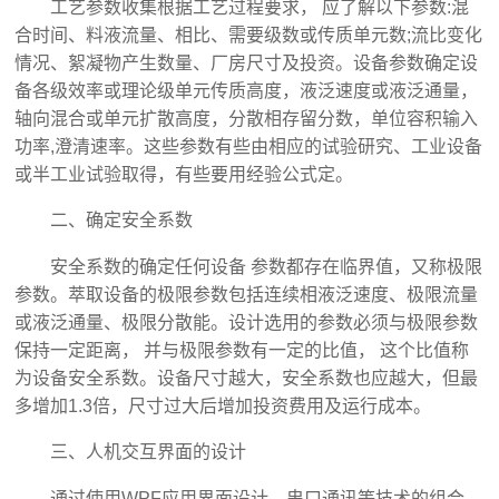
工艺参数收集根据工艺过程要求， 应了解以下参数:混
合时间、料液流量、相比、需要级数或传质单元数;流比变化
情况、絮凝物产生数量、厂房尺寸及投资。设备参数确定设
备各级效率或理论级单元传质高度，液泛速度或液泛通量，
轴向混合或单元扩散高度，分散相存留分数，单位容积输入
功率,澄清速率。这些参数有些由相应的试验研究、工业设备
或半工业试验取得，有些要用经验公式定。
二、确定安全系数
安全系数的确定任何设备 参数都存在临界值，又称极限
参数。萃取设备的极限参数包括连续相液泛速度、极限流量
或液泛通量、极限分散能。设计选用的参数必须与极限参数
保持一定距离， 并与极限参数有一定的比值， 这个比值称
为设备安全系数。设备尺寸越大，安全系数也应越大，但最
多增加1.3倍，尺寸过大后增加投资费用及运行成本。
三、人机交互界面的设计
通过使用WPF应用界面设计、串口通讯等技术的组合，