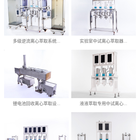
多级逆流离心萃取系统...
实验室中试离心萃取器...
锂电池回收离心萃取设...
液液萃取专用中试离心...