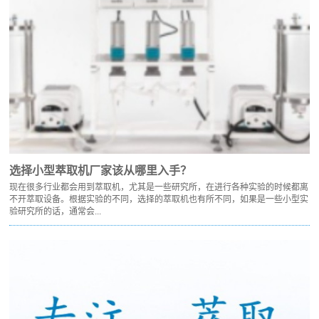
选择小型萃取机厂家该从哪里入手？
现在很多行业都会用到萃取机，尤其是一些研究所，在进行各种实验的时候都离
不开萃取设备。根据实验的不同，选择的萃取机也有所不同，如果是一些小型实
验研究所的话，通常会...