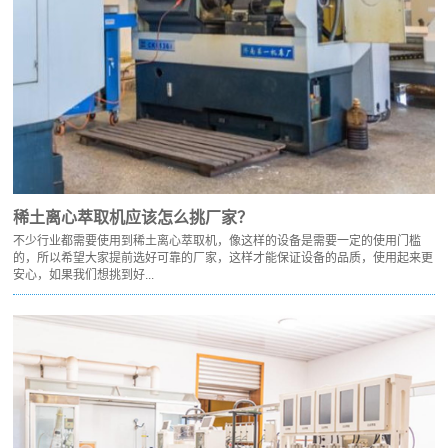
稀土离心萃取机应该怎么挑厂家？
不少行业都需要使用到稀土离心萃取机，像这样的设备是需要一定的使用门槛
的，所以希望大家提前选好可靠的厂家，这样才能保证设备的品质，使用起来更
安心，如果我们想挑到好...