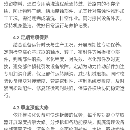
残留物料，通过专用清洗流程疏通转鼓、管路内的积存杂
质，防止物料干结、结垢腐蚀部件，尤其针对腐蚀性物料加
工工况，需彻底完成清洗、排空作业。同时擦拭设备外表，
保持机身整洁，做好日常运行与养护记录。
4.2 定期专项保养
结合设备运行时长与生产工况，开展周期性专项保养。
定期检查离心萃取器的轴承、转子、密封件等易损核心部
件，判断部件磨损、老化程度，对失效、老化部件及时更
换，避免部件损耗引发设备故障。定期为动力传动部件加注
专用润滑介质，保证部件运转顺滑，减少机械磨损。同时校
验设备模块对接精度、管路密封性、控制系统灵敏度，及时
紧固松动配件、修复轻微密封缺陷，保障各模块协同稳定运
行。
4.3 季度深度大修
依托模块化设备可快速拆装的优势，每季度对离心萃取
器开展深度拆解大修。分步拆卸各功能模块，彻底清理设备
内部顽固污垢、沉积杂质，全面检测转鼓、主轴、驱动模块