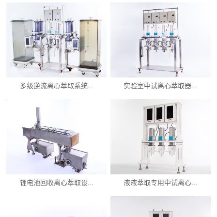
多级逆流离心萃取系统...
实验室中试离心萃取器...
锂电池回收离心萃取设...
液液萃取专用中试离心...