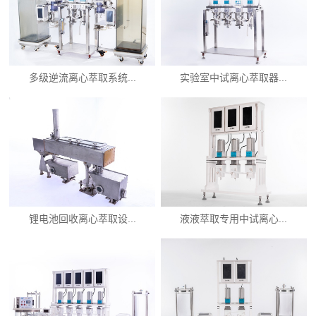
多级逆流离心萃取系统...
实验室中试离心萃取器...
锂电池回收离心萃取设...
液液萃取专用中试离心...