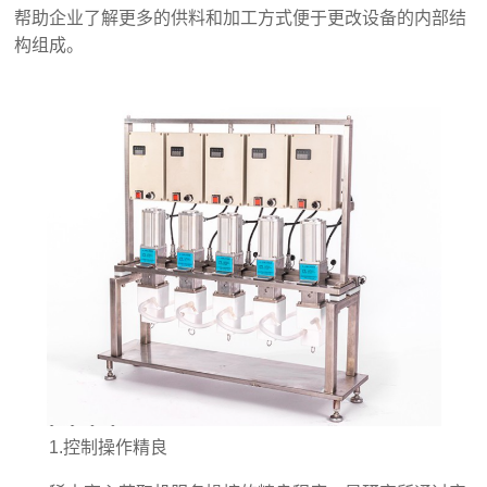
帮助企业了解更多的供料和加工方式便于更改设备的内部结
构组成。
1.控制操作精良