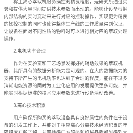
稀土离心萃取机服务操控的精良程度，是研究所通过实
验和提供大量时间提供技术参数而出现的。能够让设备根据
内部结构的实时变动来进行对应的控制操作，实现更为精良
的操控控制的同时也使得整体生产线的工作质量得到保证，
让设备在面对不同性质的物料时可以进行相对应的萃取处理
操作。
2.电机功率合理
作为在实验室和工艺场景发挥好的辅助效果的萃取机
器，其所具有的数据分析能力是可观的。在大的数据能力的
支持下所产生的电机功率也达到了合理的程度，能在不过多
消耗电能资源的同时为工业化应用的发展提供更多可能，并
能实时根据标准的技术应用参数来进行设备活动改善。
3.离心技术积累
用户确保所购买的萃取设备具有良好属性的条件在于设
备的研发工作上，并能对于相应离心分离技术经验积累的年
限程度有所了解。从而使得厂方服务和机械品质都能得到大