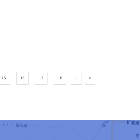
15
16
17
18
...
>