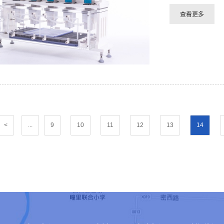
<
...
9
10
11
12
13
14