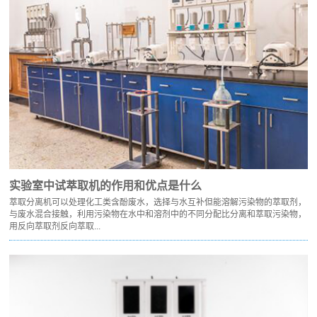
实验室中试萃取机的作用和优点是什么
萃取分离机可以处理化工类含酚废水，选择与水互补但能溶解污染物的萃取剂，
与废水混合接触，利用污染物在水中和溶剂中的不同分配比分离和萃取污染物，
用反向萃取剂反向萃取...