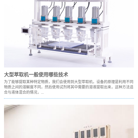
大型萃取机一般使用哪些技术
为了能够提取某种特定物质，我们会使用到大型萃取机，设备的原理是利用不同
物质之间的溶解度不同，然后使用试剂将其中需要的溶液提取出来，这种方法适
合与液体混合的情况，...