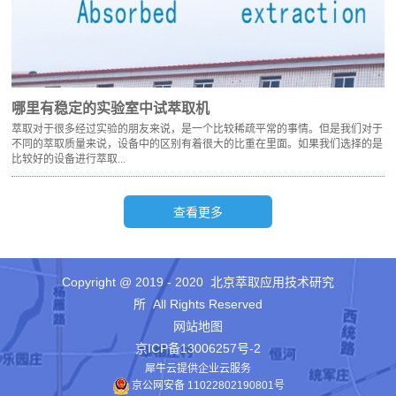
哪里有稳定的实验室中试萃取机
萃取对于很多经过实验的朋友来说，是一个比较稀疏平常的事情。但是我们对于
不同的萃取质量来说，设备中的区别有着很大的比重在里面。如果我们选择的是
比较好的设备进行萃取...
Copyright @ 2019 - 2020 北京萃取应用技术研究
所 All Rights Reserved
网站地图
京ICP备13006257号-2
犀牛云提供企业云服务
京公网安备 11022802190801号